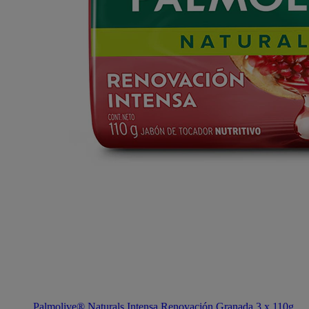
Palmolive® Naturals Intensa Renovación Granada 3 x 110g