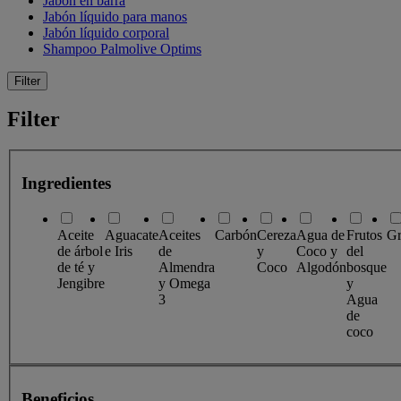
Jabón en barra
Jabón líquido para manos
Jabón líquido corporal
Shampoo Palmolive Optims
Filter
Filter
Ingredientes
Aceite
Aguacate
Aceites
Carbón
Cereza
Agua de
Frutos
Gr
de árbol
e Iris
de
y
Coco y
del
de té y
Almendra
Coco
Algodón
bosque
Jengibre
y Omega
y
3
Agua
de
coco
Beneficios