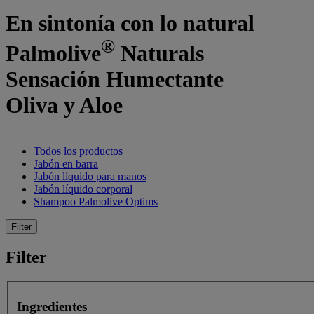
En sintonía con lo natural
®
Palmolive
Naturals
Sensación Humectante
Oliva y Aloe
Todos los productos
Jabón en barra
Jabón líquido para manos
Jabón líquido corporal
Shampoo Palmolive Optims
Filter
Filter
Ingredientes