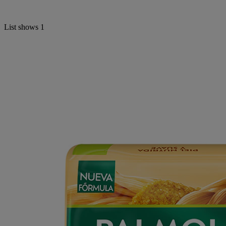
List shows
1