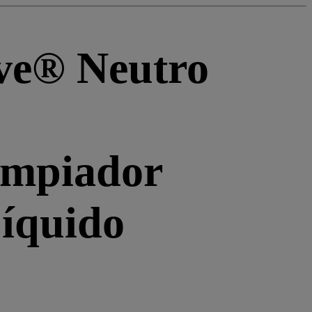
ve® Neutro
impiador
íquido