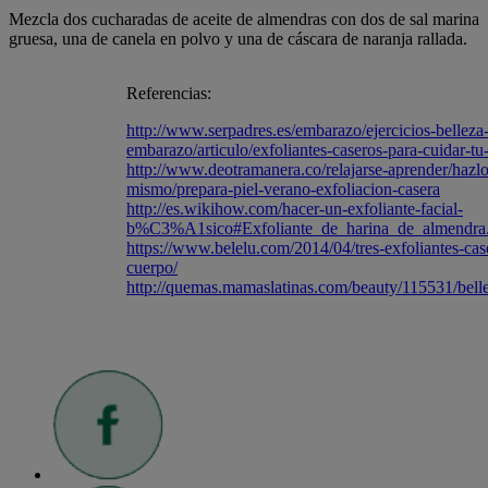
Mezcla dos cucharadas de aceite de almendras con dos de sal marina
gruesa, una de canela en polvo y una de cáscara de naranja rallada.
Referencias:
http://www.serpadres.es/embarazo/ejercicios-belleza
embarazo/articulo/exfoliantes-caseros-para-cuidar-tu-
http://www.deotramanera.co/relajarse-aprender/hazlo
mismo/prepara-piel-verano-exfoliacion-casera
http://es.wikihow.com/hacer-un-exfoliante-facial-
b%C3%A1sico#Exfoliante_de_harina_de_almendra.2
https://www.belelu.com/2014/04/tres-exfoliantes-cas
cuerpo/
http://quemas.mamaslatinas.com/beauty/115531/bell